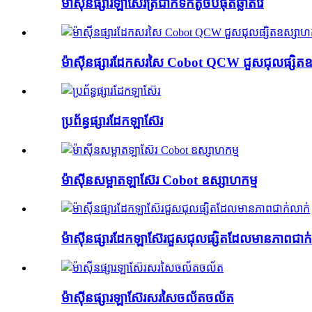
ម៉ាស៊ីនផ្សារឡាស៊ែរត្រជាក់ទឹកតូចបំផុតឆ្លាតវៃ
ម៉ាស៊ីនផ្សារដែកសរសៃ Cobot QCW ជួសជុលផ្សិតឧ
ប្រព័ន្ធផ្សារដែកឡាស៊ែរ
ម៉ាស៊ីនសម្អាតឡាស៊ែរ Cobot ឧស្សាហកម្ម
ម៉ាស៊ីនផ្សារដែកឡាស៊ែរជួសជុលផ្សិតដែលមានភាពជាក
ម៉ាស៊ីនផ្សារឡាស៊ែរសរសៃចល័តចល័ត