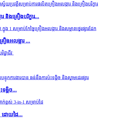
 និងគ្រឿងបរិក្ខារ...
គ្រឿងអលង្ការ ...
ទង្គិច...
1 ដោយដៃ...