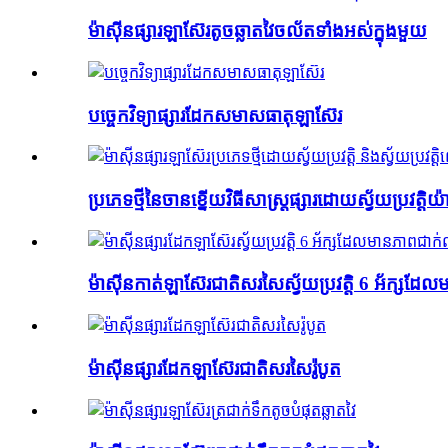
ម៉ាស៊ីនផ្សារឡាស៊ែរតូចឆ្លាតវៃចល័តទាំងអស់ក្នុងមួយ
បច្ចេកវិទ្យាផ្សារដែកសមាសធាតុឡាស៊ែរ
ប្រភេទថ្មីនៃចានខ្នើយវិធីសាស្រ្តផ្សារដោយស្វ័យប្រវត្
ម៉ាស៊ីនកាត់ឡាស៊ែរជាតិសរសៃស្វ័យប្រវត្តិ 6 អ័ក្សដែល
ម៉ាស៊ីនផ្សារដែកឡាស៊ែរជាតិសរសៃរ៉ូបូត