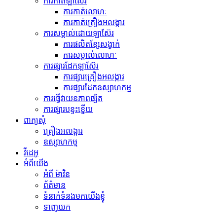
ការកាត់ឡាស៊ែរ
ការកាត់លោហៈ
ការកាត់គ្រឿងអលង្ការ
ការសម្គាល់ដោយឡាស៊ែរ
ការផលិតខ្សែសង្វាក់
ការសម្គាល់លោហៈ
ការផ្សារដែកឡាស៊ែរ
ការផ្សារគ្រឿងអលង្ការ
ការផ្សារដែកឧស្សាហកម្ម
ការធ្វើ​វាយនភាព​ផ្សិត
ការផ្សារបន្ទះខ្នើយ
ពាក្យសុំ
គ្រឿងអលង្ការ
ឧស្សាហកម្ម
វីដេអូ
អំពីយើង
អំពី ម៉ាវិន
ព័ត៌មាន
ទំនាក់ទំនងមកយើងខ្ញុំ
ទាញយក