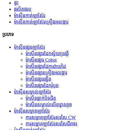
ផ្ទះ
ផលិតផល
ម៉ាស៊ីនកាត់ឡាស៊ែរ
ម៉ាស៊ីនកាត់ឡាស៊ែរគ្រឿងអលង្ការ
ប្រភេទ
ម៉ាស៊ីនផ្សារឡាស៊ែរ
ម៉ាស៊ីនផ្សារដែកស្វ័យប្រវត្តិ
ម៉ាស៊ីនផ្សារ Cobot
ម៉ាស៊ីនផ្សារដែកដោយដៃ
ម៉ាស៊ីនផ្សារគ្រឿងអលង្ការ
ម៉ាស៊ីនផ្សារផ្សិត
ម៉ាស៊ីនផ្សារដែករ៉ូបូត
ម៉ាស៊ីនសម្គាល់ឡាស៊ែរ
ម៉ាស៊ីនឆ្លាក់បិទជិត
ម៉ាស៊ីនសម្គាល់លើតុខ្នាតតូច
ម៉ាស៊ីនសម្អាតឡាស៊ែរ
ការសម្អាតឡាស៊ែរសរសៃ CW
ការសម្អាតឡាស៊ែរសរសៃជីពចរ