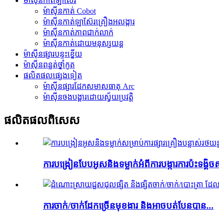
ម៉ាស៊ីនកាត់ឡាស៊ែរ
ម៉ាស៊ីនកាត់ Cobot
ម៉ាស៊ីនកាត់ឡាស៊ែរគ្រឿងអលង្ការ
ម៉ាស៊ីនកាត់ភាពជាក់លាក់
ម៉ាស៊ីនកាត់ដោយមនុស្សយន្ត
ម៉ាស៊ីនផ្សារបន្ទះខ្នើយ
ម៉ាស៊ីនពន្លត់ថ្នាំកូត
ផលិតផលផ្សេងទៀត
ម៉ាស៊ីនផ្សារដែកសមាសធាតុ Arc
ម៉ាស៊ីនចងបង្គារដោយស្វ័យប្រវត្តិ
ផលិតផល​ពិសេស
ការបង្រៀនបែបអូសនិងទម្លាក់អំពីការបង្ការការប៉ះទង្គិ
ការចាក់/ចាក់ដែកច្រើនមុខងារ និងអាចបត់បែនបាន...