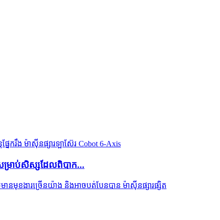
ចសម្រាប់សិស្សដែលពិបាក...