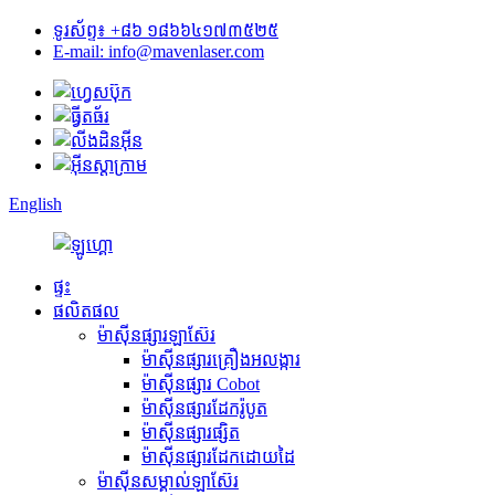
ទូរស័ព្ទ៖ +៨៦ ១៨៦៦៤១៧៣៥២៥
E-mail: info@mavenlaser.com
English
ផ្ទះ
ផលិតផល
ម៉ាស៊ីនផ្សារឡាស៊ែរ
ម៉ាស៊ីនផ្សារគ្រឿងអលង្ការ
ម៉ាស៊ីនផ្សារ Cobot
ម៉ាស៊ីនផ្សារដែករ៉ូបូត
ម៉ាស៊ីនផ្សារផ្សិត
ម៉ាស៊ីនផ្សារដែកដោយដៃ
ម៉ាស៊ីនសម្គាល់ឡាស៊ែរ