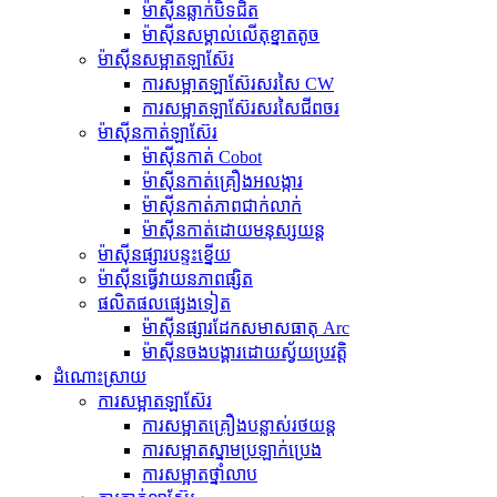
ម៉ាស៊ីនឆ្លាក់បិទជិត
ម៉ាស៊ីនសម្គាល់លើតុខ្នាតតូច
ម៉ាស៊ីនសម្អាតឡាស៊ែរ
ការសម្អាតឡាស៊ែរសរសៃ CW
ការសម្អាតឡាស៊ែរសរសៃជីពចរ
ម៉ាស៊ីនកាត់ឡាស៊ែរ
ម៉ាស៊ីនកាត់ Cobot
ម៉ាស៊ីនកាត់គ្រឿងអលង្ការ
ម៉ាស៊ីនកាត់ភាពជាក់លាក់
ម៉ាស៊ីនកាត់ដោយមនុស្សយន្ត
ម៉ាស៊ីនផ្សារបន្ទះខ្នើយ
ម៉ាស៊ីន​ធ្វើ​វាយនភាព​ផ្សិត
ផលិតផលផ្សេងទៀត
ម៉ាស៊ីនផ្សារដែកសមាសធាតុ Arc
ម៉ាស៊ីនចងបង្គារដោយស្វ័យប្រវត្តិ
ដំណោះស្រាយ
ការសម្អាតឡាស៊ែរ
ការសម្អាតគ្រឿងបន្លាស់រថយន្ត
ការសម្អាតស្នាមប្រឡាក់ប្រេង
ការសម្អាតថ្នាំលាប