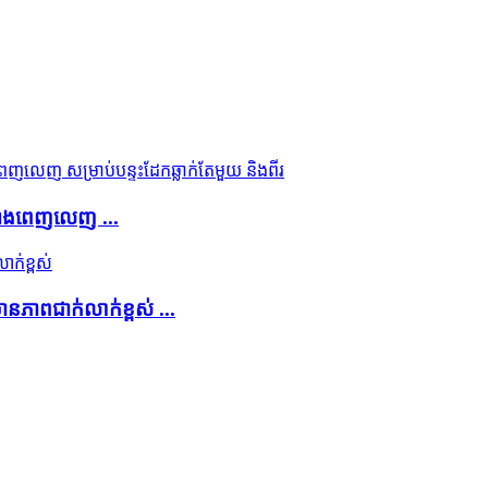
តិយ៉ាងពេញលេញ ...
មានភាពជាក់លាក់ខ្ពស់ ...