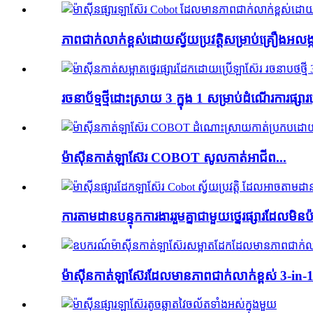
ភាពជាក់លាក់ខ្ពស់ដោយស្វ័យប្រវត្តិសម្រាប់គ្រឿងអលង្ការ
រចនាប័ទ្មថ្មីដោះស្រាយ 3 ក្នុង 1 សម្រាប់ដំណើរការផ្សារ
ម៉ាស៊ីនកាត់ឡាស៊ែរ COBOT សូលកាត់អាជីព...
ការតាមដានបន្ទុកការងាររួមគ្នាជាមួយថ្នេរផ្សារដែលមិនប៉ះ
ម៉ាស៊ីនកាត់ឡាស៊ែរដែលមានភាពជាក់លាក់ខ្ពស់ 3-in-