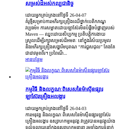
សម្រស់ដ៏អស់កល្បជានិច្ច
ដោយអ្នកគ្រប់គ្រងនៅថ្ងៃទី 26-04-07
គំរូថ្មីសម្រាប់ការអភិរក្សគ្រឿងឈើថ្នាក់បេតិកភណ្ឌ
វប្បធម៌៖ ការសម្អាតដោយឡាស៊ែរមិនបំផ្លិចបំផ្លាញរបស់
Maven — ឈ្នះដោយសិប្បកម្ម ប្រតិបត្តិការងាយ
ស្រួលដើម្បីរក្សាសម្រស់ដ៏អមតៈ នៅក្នុងវិស័យប្រមូល
និងអភិរក្សគ្រឿងសង្ហារិមបុរាណ “ការជួសជុល” តែងតែ
ជាដាវមុខពីរ។ ប្រពៃណី...
អានបន្ថែម
កម្មវិធី និងលក្ខណៈពិសេសនៃម៉ាស៊ីនផ្សារ
ឡាស៊ែរគ្រឿងអលង្ការ
ដោយអ្នកគ្រប់គ្រងនៅថ្ងៃទី 26-04-03
ការអនុវត្ត និងលក្ខណៈពិសេសនៃម៉ាស៊ីនផ្សារឡាស៊ែរ
គ្រឿងអលង្ការ ឧស្សាហកម្មអនុវត្ត វាត្រូវបានអនុវត្តយ៉ាង
ទូលំទូលាយនៅក្នុងឧស្សាហកម្មនានា រួមទាំងការទំនាក់