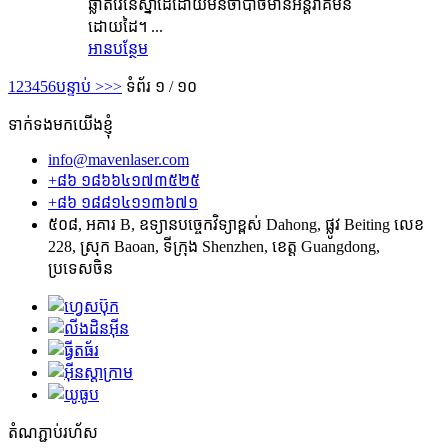
ឆ្លាតវៃនៃស្នាដៃដោយមិនចាំបាច់មានអន្តរាគមន៍
ដោយដៃ។ ...
អានបន្ថែម
1
2
3
4
5
6
បន្ទាប់ >
>>
ទំព័រ ១ / ១០
ទាក់ទងមកយើងខ្ញុំ
info@mavenlaser.com
+៨៦ ១៨៦៦៤១៧៣៥២៥
+៨៦ ១៨៨១៤១១៣៦៧១
៥០៨, អគារ B, ឧទ្យានបច្ចេកវិទ្យាខ្ពស់ Dahong, ផ្លូវ Beiting លេខ
228, ស្រុក Baoan, ទីក្រុង Shenzhen, ខេត្ត Guangdong,
ប្រទេសចិន
តំណភ្ជាប់រហ័ស