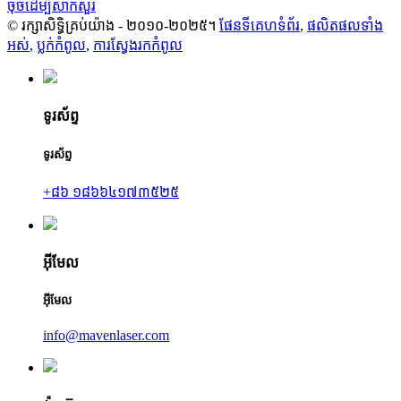
ចុចដើម្បីសាកសួរ
© រក្សាសិទ្ធិគ្រប់យ៉ាង - ២០១០-២០២៥។
ផែនទីគេហទំព័រ
,
ផលិតផលទាំង
អស់
,
ប្លក់​កំពូល
,
ការស្វែងរកកំពូល
ទូរស័ព្ទ
ទូរស័ព្ទ
+៨៦ ១៨៦៦៤១៧៣៥២៥
អ៊ីមែល
អ៊ីមែល
info@mavenlaser.com