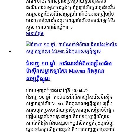
ភាព។ ចាប់ពីការសម្គាល់ទ្រង់ទ្រាយតូចរហូតដល់
ដំណើរការសម្ភារៈធុនធ្ងន់ ប្រព័ន្ធឡាស៊ែរផ្តល់នូវដំណើរ
ការស្របគ្នាដែលវិធីសាស្ត្រប្រពៃណីមិនអាចប្រៀបផ្ទឹម
បាន។ ការណែនាំនេះគ្របដណ្តប់លើឧបករណ៍ឡាស៊ែរ
ស្នូល គោលការណ៍ធ្វើការ...
អានបន្ថែម
ជំនាញ ១០ ឆ្នាំ | ការណែនាំអំពីការជ្រើសរើស
ម៉ាស៊ីនសម្អាតឡាស៊ែរ Maven និងគុណ
សម្បត្តិស្នូល
ដោយអ្នកគ្រប់គ្រងនៅថ្ងៃទី 26-04-22
ជំនាញ ១០ ឆ្នាំ | ការណែនាំអំពីការជ្រើសរើសម៉ាស៊ីន
សម្អាតឡាស៊ែរ Maven និងគុណសម្បត្តិស្នូល ពង្រឹង
ការសម្អាតប្រកបដោយប្រសិទ្ធភាពខ្ពស់សម្រាប់ទីផ្សារ
គ្រឿងបន្លាស់រថយន្ត ជាមួយនឹងបទប្បញ្ញត្តិបរិស្ថាន
កាន់តែតឹងរ៉ឹង និងឧស្សាហកម្មផលិតកម្មកំពុងផ្លាស់ប្តូរ
ឆ្ពោះទៅរកប្រសិទ្ធភាពខ្ពស់ និងការបញ្ចេញកាបូនទាប...