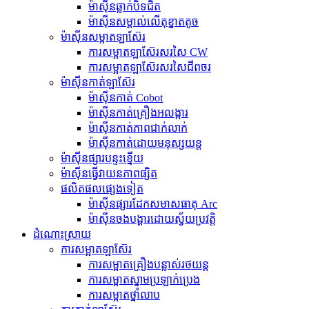
ម៉ាស៊ីនឆ្លាក់បិទជិត
ម៉ាស៊ីនសម្គាល់លើតុខ្នាតតូច
ម៉ាស៊ីនសម្អាតឡាស៊ែរ
ការសម្អាតឡាស៊ែរសរសៃ CW
ការសម្អាតឡាស៊ែរសរសៃជីពចរ
ម៉ាស៊ីនកាត់ឡាស៊ែរ
ម៉ាស៊ីនកាត់ Cobot
ម៉ាស៊ីនកាត់គ្រឿងអលង្ការ
ម៉ាស៊ីនកាត់ភាពជាក់លាក់
ម៉ាស៊ីនកាត់ដោយមនុស្សយន្ត
ម៉ាស៊ីនផ្សារបន្ទះខ្នើយ
ម៉ាស៊ីន​ធ្វើ​វាយនភាព​ផ្សិត
ផលិតផលផ្សេងទៀត
ម៉ាស៊ីនផ្សារដែកសមាសធាតុ Arc
ម៉ាស៊ីនចងបង្គារដោយស្វ័យប្រវត្តិ
ដំណោះស្រាយ
ការសម្អាតឡាស៊ែរ
ការសម្អាតគ្រឿងបន្លាស់រថយន្ត
ការសម្អាតស្នាមប្រឡាក់ប្រេង
ការសម្អាតថ្នាំលាប