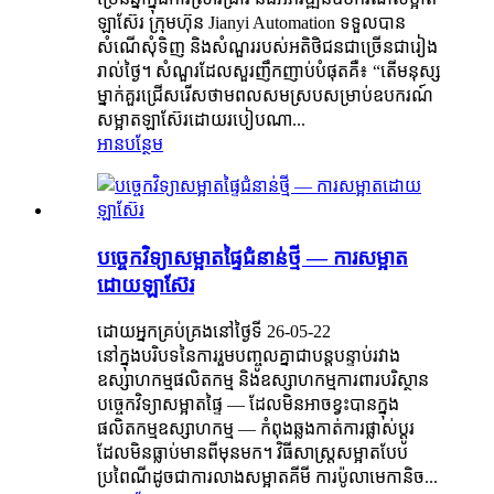
ឡាស៊ែរ ក្រុមហ៊ុន Jianyi Automation ទទួលបាន
សំណើសុំទិញ និងសំណួររបស់អតិថិជនជាច្រើនជារៀង
រាល់ថ្ងៃ។ សំណួរដែលសួរញឹកញាប់បំផុតគឺ៖ “តើមនុស្ស
ម្នាក់គួរជ្រើសរើសថាមពលសមស្របសម្រាប់ឧបករណ៍
សម្អាតឡាស៊ែរដោយរបៀបណា...
អានបន្ថែម
បច្ចេកវិទ្យាសម្អាតផ្ទៃជំនាន់ថ្មី — ការសម្អាត
ដោយឡាស៊ែរ
ដោយអ្នកគ្រប់គ្រងនៅថ្ងៃទី 26-05-22
នៅក្នុងបរិបទនៃការរួមបញ្ចូលគ្នាជាបន្តបន្ទាប់រវាង
ឧស្សាហកម្មផលិតកម្ម និងឧស្សាហកម្មការពារបរិស្ថាន
បច្ចេកវិទ្យាសម្អាតផ្ទៃ — ដែលមិនអាចខ្វះបានក្នុង
ផលិតកម្មឧស្សាហកម្ម — កំពុងឆ្លងកាត់ការផ្លាស់ប្តូរ
ដែលមិនធ្លាប់មានពីមុនមក។ វិធីសាស្រ្តសម្អាតបែប
ប្រពៃណីដូចជាការលាងសម្អាតគីមី ការប៉ូលាមេកានិច...