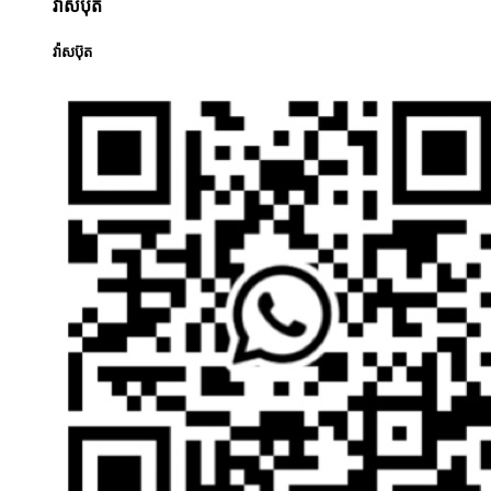
វ៉ាសប៊ុត
វ៉ាសប៊ុត