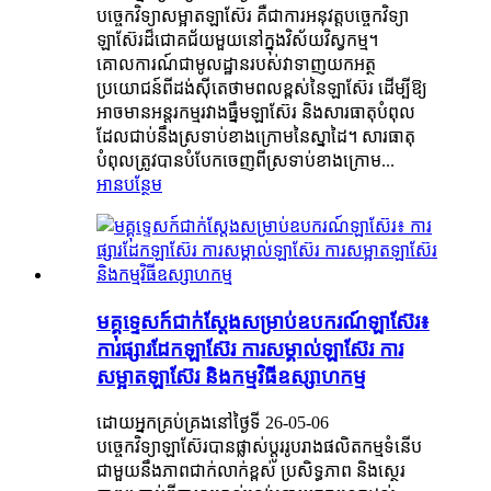
បច្ចេកវិទ្យាសម្អាតឡាស៊ែរ គឺជាការអនុវត្តបច្ចេកវិទ្យា
ឡាស៊ែរដ៏ជោគជ័យមួយនៅក្នុងវិស័យវិស្វកម្ម។
គោលការណ៍ជាមូលដ្ឋានរបស់វាទាញយកអត្ថ
ប្រយោជន៍ពីដង់ស៊ីតេថាមពលខ្ពស់នៃឡាស៊ែរ ដើម្បីឱ្យ
អាចមានអន្តរកម្មរវាងធ្នឹមឡាស៊ែរ និងសារធាតុបំពុល
ដែលជាប់នឹងស្រទាប់ខាងក្រោមនៃស្នាដៃ។ សារធាតុ
បំពុលត្រូវបានបំបែកចេញពីស្រទាប់ខាងក្រោម...
អានបន្ថែម
មគ្គុទ្ទេសក៍ជាក់ស្តែងសម្រាប់ឧបករណ៍ឡាស៊ែរ៖
ការផ្សារដែកឡាស៊ែរ ការសម្គាល់ឡាស៊ែរ ការ
សម្អាតឡាស៊ែរ និងកម្មវិធីឧស្សាហកម្ម
ដោយអ្នកគ្រប់គ្រងនៅថ្ងៃទី 26-05-06
បច្ចេកវិទ្យាឡាស៊ែរបានផ្លាស់ប្តូររូបរាងផលិតកម្មទំនើប
ជាមួយនឹងភាពជាក់លាក់ខ្ពស់ ប្រសិទ្ធភាព និងស្ថេរ