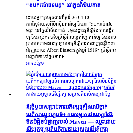
“ឧបករណ៍វេទមន្ត” នៅក្នុងវិស័យកាត់
ដោយអ្នកគ្រប់គ្រងនៅថ្ងៃទី 26-04-10
ការស្វែងយល់ពីម៉ាស៊ីនកាត់ឡាស៊ែរ៖ “ឧបករណ៍វេទ
មន្ត” នៅក្នុងវិស័យកាត់ I. មូលដ្ឋានទ្រឹស្តីនៃការបង្កើត
ឡាស៊ែរ ប្រភពដើមទ្រឹស្តីនៃបច្ចេកវិទ្យាកាត់ឡាស៊ែរអាច
ត្រូវបានតាមដានត្រឡប់ទៅទ្រឹស្តីការបញ្ចេញពន្លឺដែល
ជំរុញដោយ Albert Einstein ក្នុងឆ្នាំ 1916។ ទ្រឹស្តីនេះ
បញ្ជាក់ថានៅក្នុងអាតូម...
អានបន្ថែម
គំរូថ្មីមួយសម្រាប់ការអភិរក្សគ្រឿងឈើថ្នាក់
បេតិកភណ្ឌវប្បធម៌៖ ការសម្អាតដោយឡាស៊ែរ
មិនបំផ្លិចបំផ្លាញរបស់ Maven — ឈ្នះដោយ
សិប្បកម្ម ប្រតិបត្តិការងាយស្រួលដើម្បីរក្សា