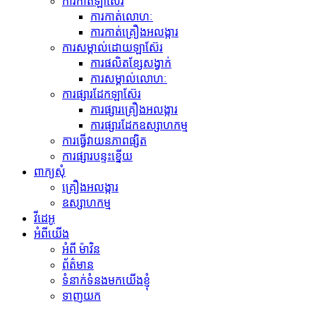
ការកាត់ឡាស៊ែរ
ការកាត់លោហៈ
ការកាត់គ្រឿងអលង្ការ
ការសម្គាល់ដោយឡាស៊ែរ
ការផលិតខ្សែសង្វាក់
ការសម្គាល់លោហៈ
ការផ្សារដែកឡាស៊ែរ
ការផ្សារគ្រឿងអលង្ការ
ការផ្សារដែកឧស្សាហកម្ម
ការធ្វើ​វាយនភាព​ផ្សិត
ការផ្សារបន្ទះខ្នើយ
ពាក្យសុំ
គ្រឿងអលង្ការ
ឧស្សាហកម្ម
វីដេអូ
អំពីយើង
អំពី ម៉ាវិន
ព័ត៌មាន
ទំនាក់ទំនងមកយើងខ្ញុំ
ទាញយក