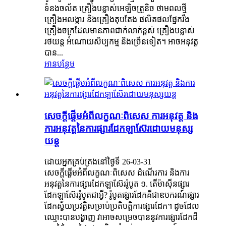
ទំនងចល័ត គ្រឿងបន្លាស់អេឡិចត្រូនិច ថាមពលថ្មី
គ្រឿងអលង្ការ និងគ្រឿងតុបតែង ផលិតផលផ្នែករឹង
គ្រឿងចក្រដែលមានភាពជាក់លាក់ខ្ពស់ គ្រឿងបន្លាស់
រថយន្ត អំណោយសិប្បកម្ម និងច្រើនទៀត។ អាចអនុវត្ត
បាន...
អានបន្ថែម
សេចក្តីផ្តើមអំពីលក្ខណៈពិសេស ការអនុវត្ត និង
ការអនុវត្តនៃការផ្សារដែកឡាស៊ែរដោយមនុស្ស
យន្ត
ដោយអ្នកគ្រប់គ្រងនៅថ្ងៃទី 26-03-31
សេចក្តីផ្តើមអំពីលក្ខណៈពិសេស ដំណើរការ និងការ
អនុវត្តនៃការផ្សារដែកឡាស៊ែររ៉ូបូត ១. តើម៉ាស៊ីនផ្សារ
ដែកឡាស៊ែររ៉ូបូតជាអ្វី? រ៉ូបូតផ្សារដែកគឺជាឧបករណ៍ផ្សារ
ដែកស្វ័យប្រវត្តិសម្រាប់ប្រតិបត្តិការផ្សារដែក។ ដូចដែល
ឈ្មោះបានបង្ហាញ វាអាចសម្រេចបាននូវការផ្សារដែកដ៏