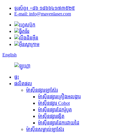
ទូរស័ព្ទ៖ +៨៦ ១៨៦៦៤១៧៣៥២៥
E-mail: info@mavenlaser.com
English
ផ្ទះ
ផលិតផល
ម៉ាស៊ីនផ្សារឡាស៊ែរ
ម៉ាស៊ីនផ្សារគ្រឿងអលង្ការ
ម៉ាស៊ីនផ្សារ Cobot
ម៉ាស៊ីនផ្សារដែករ៉ូបូត
ម៉ាស៊ីនផ្សារផ្សិត
ម៉ាស៊ីនផ្សារដែកដោយដៃ
ម៉ាស៊ីនសម្គាល់ឡាស៊ែរ