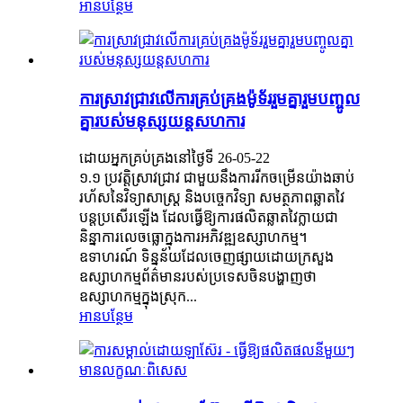
អានបន្ថែម
ការស្រាវជ្រាវលើការគ្រប់គ្រងម៉ូទ័ររួមគ្នារួមបញ្ចូល
គ្នារបស់មនុស្សយន្តសហការ
ដោយអ្នកគ្រប់គ្រងនៅថ្ងៃទី 26-05-22
១.១ ប្រវត្តិស្រាវជ្រាវ ជាមួយនឹងការរីកចម្រើនយ៉ាងឆាប់
រហ័សនៃវិទ្យាសាស្ត្រ និងបច្ចេកវិទ្យា សមត្ថភាពឆ្លាតវៃ
បន្តប្រសើរឡើង ដែលធ្វើឱ្យការផលិតឆ្លាតវៃក្លាយជា
និន្នាការលេចធ្លោក្នុងការអភិវឌ្ឍឧស្សាហកម្ម។
ឧទាហរណ៍ ទិន្នន័យដែលចេញផ្សាយដោយក្រសួង
ឧស្សាហកម្មព័ត៌មានរបស់ប្រទេសចិនបង្ហាញថា
ឧស្សាហកម្មក្នុងស្រុក...
អានបន្ថែម