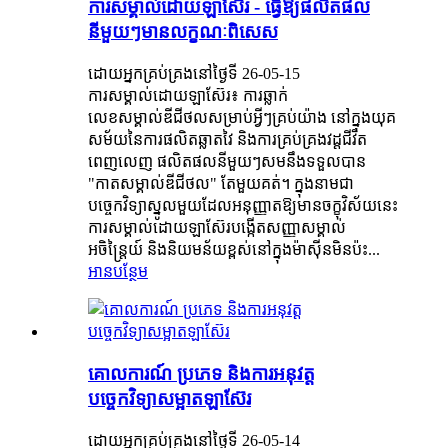
ការសម្គាល់ដោយឡាស៊ែរ - ធ្វើឱ្យផលិតផល
នីមួយៗមានលក្ខណៈពិសេស
ដោយអ្នកគ្រប់គ្រងនៅថ្ងៃទី 26-05-15
ការសម្គាល់ដោយឡាស៊ែរ៖ ការឆ្លាក់
លេខសម្គាល់ឌីជីថលសម្រាប់អ្វីៗគ្រប់យ៉ាង នៅក្នុងយុគ
សម័យនៃការផលិតឆ្លាតវៃ និងការគ្រប់គ្រងវដ្តជីវិត
ពេញលេញ ផលិតផលនីមួយៗសមនឹងទទួលបាន
"កាតសម្គាល់ឌីជីថល" តែមួយគត់។ ក្នុងនាមជា
បច្ចេកវិទ្យាស្នូលមួយដែលអនុញ្ញាតឱ្យមានចក្ខុវិស័យនេះ
ការសម្គាល់ដោយឡាស៊ែរបង្កើតសញ្ញាសម្គាល់
អចិន្ត្រៃយ៍ និងនិយមន័យខ្ពស់នៅក្នុងម៉ាស៊ីនមិនប៉ះ...
អានបន្ថែម
គោលការណ៍ ប្រភេទ និងការអនុវត្ត
បច្ចេកវិទ្យាសម្អាតឡាស៊ែរ
ដោយអ្នកគ្រប់គ្រងនៅថ្ងៃទី 26-05-14