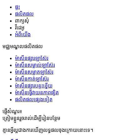
ផ្ទះ
ផលិតផល
ពាក្យសុំ
វីដេអូ
អំពីយើង
មជ្ឈមណ្ឌលផលិតផល
ម៉ាស៊ីនផ្សារឡាស៊ែរ
ម៉ាស៊ីនសម្គាល់ឡាស៊ែរ
ម៉ាស៊ីនសម្អាតឡាស៊ែរ
ម៉ាស៊ីនកាត់ឡាស៊ែរ
ម៉ាស៊ីនផ្សារបន្ទះខ្នើយ
ម៉ាស៊ីន​ធ្វើ​វាយនភាព​ផ្សិត
ផលិតផលផ្សេងទៀត
ផ្ញើសំណួរ៖
ត្រៀមខ្លួនរួចរាល់ដើម្បីរៀនបន្ថែម
គ្មានអ្វីល្អជាងការឃើញលទ្ធផលចុងក្រោយនោះទេ។