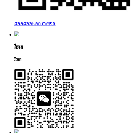
៨៦១៨៦៦៤១៧៣៥២៥
វីឆាត
វីឆាត