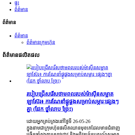
ផ្ទះ
ព័ត៌មាន
ព័ត៌មាន
ព័ត៌មាន
ព័ត៌មានក្រុមហ៊ុន
ព័ត៌មានផលិតផល
របៀបជ្រើសរើសថាមពលរបស់ម៉ាស៊ីនសម្អាត
ឡាស៊ែរ៖ ការណែនាំផ្គូផ្គងសម្រាប់សម្ភារៈផ្សេងៗ
គ្នា (ដែក ថ្នាំលាប ច្រែះ)
ដោយអ្នកគ្រប់គ្រងនៅថ្ងៃទី 26-05-26
ក្នុងនាមជាក្រុមហ៊ុនផលិតឈានមុខគេដែលមានជំនាញ
ច្រើនឆ្នាំក្នុងការស្រាវជ្រាវ និងអភិវឌ្ឍន៍ឧបករណ៍សម្អាត