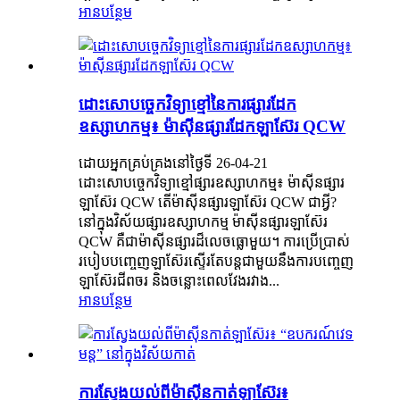
អានបន្ថែម
ដោះសោបច្ចេកវិទ្យាខ្មៅនៃការផ្សារដែក
ឧស្សាហកម្ម៖ ម៉ាស៊ីនផ្សារដែកឡាស៊ែរ QCW
ដោយអ្នកគ្រប់គ្រងនៅថ្ងៃទី 26-04-21
ដោះសោបច្ចេកវិទ្យាខ្មៅផ្សារឧស្សាហកម្ម៖ ម៉ាស៊ីនផ្សារ
ឡាស៊ែរ QCW តើម៉ាស៊ីនផ្សារឡាស៊ែរ QCW ជាអ្វី?
នៅក្នុងវិស័យផ្សារឧស្សាហកម្ម ម៉ាស៊ីនផ្សារឡាស៊ែរ
QCW គឺជាម៉ាស៊ីនផ្សារដ៏លេចធ្លោមួយ។ ការប្រើប្រាស់
របៀបបញ្ចេញឡាស៊ែរស្ទើរតែបន្តជាមួយនឹងការបញ្ចេញ
ឡាស៊ែរជីពចរ និងចន្លោះពេលវែងរវាង...
អានបន្ថែម
ការស្វែងយល់ពីម៉ាស៊ីនកាត់ឡាស៊ែរ៖