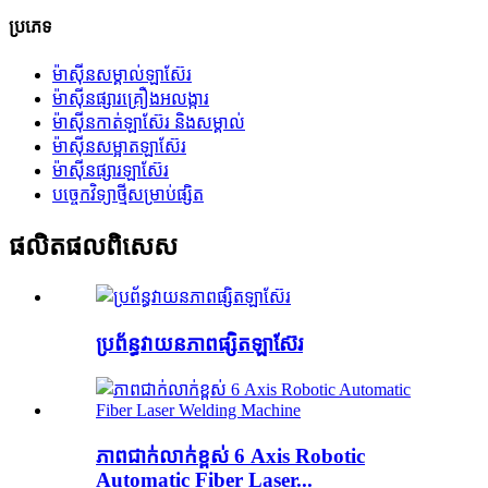
ប្រភេទ
ម៉ាស៊ីនសម្គាល់ឡាស៊ែរ
ម៉ាស៊ីនផ្សារគ្រឿងអលង្ការ
ម៉ាស៊ីនកាត់ឡាស៊ែរ និងសម្គាល់
ម៉ាស៊ីនសម្អាតឡាស៊ែរ
ម៉ាស៊ីនផ្សារឡាស៊ែរ
បច្ចេកវិទ្យាថ្មីសម្រាប់ផ្សិត
ផលិតផលពិសេស
ប្រព័ន្ធវាយនភាពផ្សិតឡាស៊ែរ
ភាពជាក់លាក់ខ្ពស់ 6 Axis Robotic
Automatic Fiber Laser...