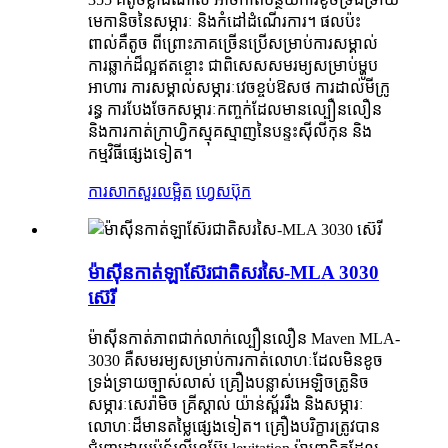
មេកានិចនៃសម្ភារៈ និងកំដៅដំណើរការ។ ផលប៉ះ
ពាល់គឺតូច ពីព្រោះភាគច្រើនប្រើសម្រាប់ការសម្គាល់
ការឆ្លាក់ដ៏ល្អឥតខ្ចោះ ជាពិសេសសមរម្យសម្រាប់ម្ហូប
អាហារ ការសម្គាល់សម្ភារៈវេចខ្ចប់ឱសថ ការដាល់មីក្រូ
រន្ធ ការបែងចែកសម្ភារៈកញ្ចក់ដែលមានល្បឿនលឿន
និងការកាត់ក្រាហ្វិកស្មុគស្មាញនៃបន្ទះស៊ីលីកុន និង
កម្មវិធីផ្សេងទៀត។
ការសាកសួរ
លម្អិត
ហ្វេសប៊ុក
ម៉ាស៊ីនកាត់ឡាស៊ែរជាតិសរសៃ-MLA 3030
ស៊េរី
ម៉ាស៊ីនកាត់ភាពជាក់លាក់ល្បឿនលឿន Maven MLA-
3030 គឺសមរម្យសម្រាប់ការកាត់លោហៈដែលមិនខូច
ទ្រង់ទ្រាយច្បាស់លាស់ គ្រឿងបន្លាស់អេឡិចត្រូនិច
សម្ភារៈសេរ៉ាមិច គ្រីស្តាល់ យ៉ាន់ស្ព័ររឹង និងសម្ភារៈ
លោហៈដ៏មានតម្លៃផ្សេងទៀត។ គ្រឿងបរិក្ខារត្រូវបាន