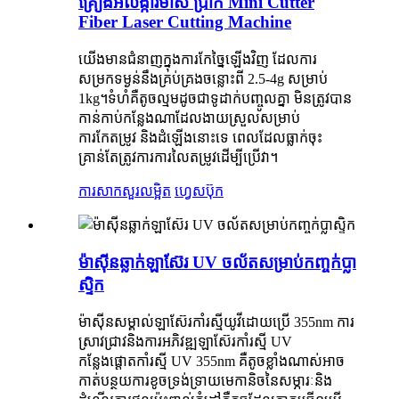
គ្រឿងអលង្ការមាស ប្រាក់ Mini Cutter
Fiber Laser Cutting Machine
យើងមានជំនាញក្នុងការកែច្នៃឡើងវិញ ដែលការ
សម្រកទម្ងន់នឹងគ្រប់គ្រងចន្លោះពី 2.5-4g សម្រាប់
1kg។ទំហំគឺតូចល្មមដូចជាទូដាក់បញ្ចូលគ្នា មិនត្រូវបាន
កាន់កាប់កន្លែងណាដែលងាយស្រួលសម្រាប់
ការកែតម្រូវ និងដំឡើងនោះទេ ពេលដែលធ្លាក់ចុះ
គ្រាន់តែត្រូវការការលៃតម្រូវដើម្បីប្រើវា។
ការសាកសួរ
លម្អិត
ហ្វេសប៊ុក
ម៉ាស៊ីនឆ្លាក់ឡាស៊ែរ UV ចល័តសម្រាប់កញ្ចក់ប្លា
ស្ទិក
ម៉ាស៊ីនសម្គាល់ឡាស៊ែរកាំរស្មីយូវីដោយប្រើ 355nm ការ
ស្រាវជ្រាវនិងការអភិវឌ្ឍឡាស៊ែរកាំរស្មី UV
កន្លែងផ្តោតកាំរស្មី UV 355nm គឺតូចខ្លាំងណាស់អាច
កាត់បន្ថយការខូចទ្រង់ទ្រាយមេកានិចនៃសម្ភារៈនិង