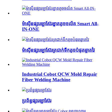
ម៉ាស៊ីនផ្សារឡាស៊ែរខ្នាតតូចចល័ត Smart All-
IN-ONE
ម៉ាស៊ីនផ្សារឡាស៊ែរត្រជាក់ទឹកតូចបំផុតឆ្លាតវៃ
Industrial Cobot QCW Mold Repair
Fiber Welding Machine
ប្រព័ន្ធផ្សារឡាស៊ែរ