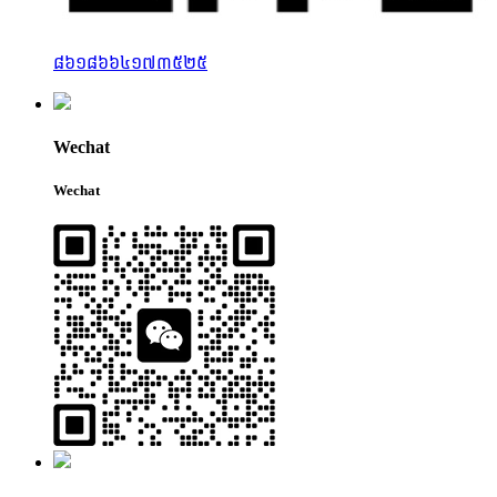
៨៦១៨៦៦៤១៧៣៥២៥
Wechat
Wechat