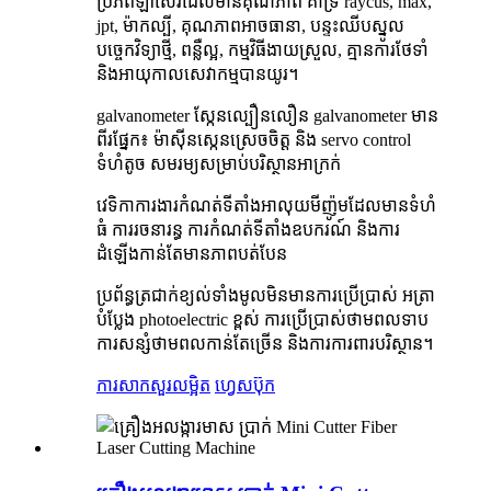
ប្រភពឡាស៊ែរដែលមានគុណភាព គាំទ្រ raycus, max,
jpt, ម៉ាកល្បី, គុណភាពអាចធានា, បន្ទះឈីបស្នូល
បច្ចេកវិទ្យាថ្មី, ពន្លឺល្អ, កម្មវិធីងាយស្រួល, គ្មានការថែទាំ
និងអាយុកាលសេវាកម្មបានយូរ។
galvanometer ស្កែនល្បឿនលឿន galvanometer មាន
ពីរផ្នែក៖ ម៉ាស៊ីនស្កេនស្រេចចិត្ត និង servo control
ទំហំតូច សមរម្យសម្រាប់បរិស្ថានអាក្រក់
វេទិកាការងារកំណត់ទីតាំងអាលុយមីញ៉ូមដែលមានទំហំ
ធំ ការរចនារន្ធ ការកំណត់ទីតាំងឧបករណ៍ និងការ
ដំឡើងកាន់តែមានភាពបត់បែន
ប្រព័ន្ធត្រជាក់ខ្យល់ទាំងមូលមិនមានការប្រើប្រាស់ អត្រា
បំប្លែង photoelectric ខ្ពស់ ការប្រើប្រាស់ថាមពលទាប
ការសន្សំថាមពលកាន់តែច្រើន និងការការពារបរិស្ថាន។
ការសាកសួរ
លម្អិត
ហ្វេសប៊ុក