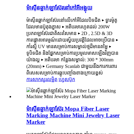
ម៉ាស៊ីនឆ្លាក់ឡាស៊ែរនៅកៅអីអង្គុយ
ម៉ាស៊ីនឆ្លាក់ឡាស៊ែរនៅលើកៅអីដែលបិទជិត ▶ ទ្វារម៉ូតូ
ដែលមានប៊ូតុងភ្នាស ▶ អតិបរមារហូតដល់ 200W
ប្រភពឡាស៊ែរជាតិសរសៃមាន ▶ 2D , 2.5D & 3D
ការផ្តោតអារម្មណ៍ដោយស្វ័យប្រវត្តិដែលអាចប្រើបាន ▶
កាំរស្មី UV មានសម្រាប់ការសម្គាល់ថ្មដ៏មានតម្លៃ ▶
ទូបិទជិត និងផ្នែកសម្រាប់ការប្រមូលមាសឡើងវិញបាន
យ៉ាងល្អ ▶ អតិបរមា កន្លែងសម្គាល់: 300 * 300mm
(20mm) ▶ Germany Scanlab ជាមួយនឹងការការពារ
ពិសេសសម្រាប់ការឆ្លុះបញ្ចាំងខាងក្រោយខ្ពស់
ការសាកសួរ
លម្អិត
ហ្វេសប៊ុក
ម៉ាស៊ីនឆ្លាក់ឡាស៊ែរ Mopa Fiber Laser
Marking Machine Mini Jewelry Laser
Marker