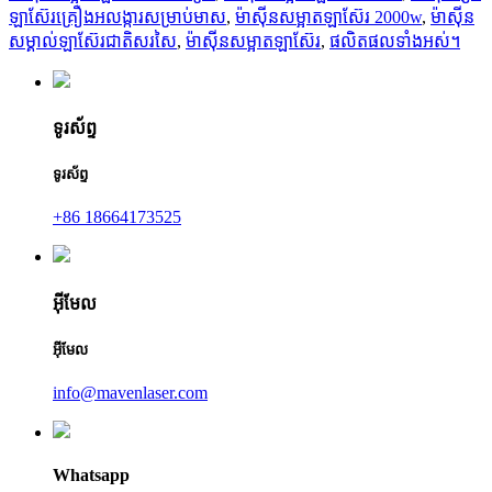
ឡាស៊ែរគ្រឿងអលង្ការសម្រាប់មាស
,
ម៉ាស៊ីនសម្អាតឡាស៊ែរ 2000w
,
ម៉ាស៊ីន
សម្គាល់ឡាស៊ែរជាតិសរសៃ
,
ម៉ាស៊ីនសម្អាតឡាស៊ែរ
,
ផលិតផលទាំងអស់។
ទូរស័ព្ទ
ទូរស័ព្ទ
+86 18664173525
អ៊ីមែល
អ៊ីមែល
info@mavenlaser.com
Whatsapp