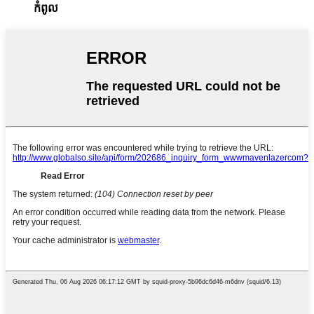
កំពូល