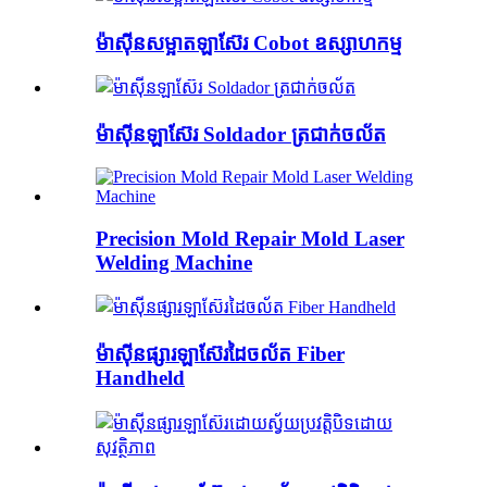
ម៉ាស៊ីនសម្អាតឡាស៊ែរ Cobot ឧស្សាហកម្ម
ម៉ាស៊ីនឡាស៊ែរ Soldador ត្រជាក់ចល័ត
Precision Mold Repair Mold Laser
Welding Machine
ម៉ាស៊ីនផ្សារឡាស៊ែរដៃចល័ត Fiber
Handheld