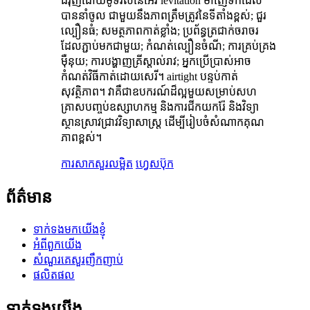
ជំរុញដោយម៉ូទ័រលីនេអ៊ែរ levitation ម៉ាញេទិកដែល
បាននាំចូល ជាមួយនឹងភាពត្រឹមត្រូវនៃទីតាំងខ្ពស់; ជួរ
ល្បឿនធំ; សមត្ថភាពកាត់ខ្លាំង; ប្រព័ន្ធត្រជាក់ចរាចរ
ដែលភ្ជាប់មកជាមួយ; កំណត់ល្បឿនចំណី; ការគ្រប់គ្រង
ម៉ឺនុយ; ការបង្ហាញគ្រីស្តាល់រាវ; អ្នកប្រើប្រាស់អាច
កំណត់វិធីកាត់ដោយសេរី។ airtight បន្ទប់កាត់
សុវត្ថិភាព។ វាគឺជាឧបករណ៍ដ៏ល្អមួយសម្រាប់សហ
គ្រាសបញ្ចប់ឧស្សាហកម្ម និងការជីកយករ៉ែ និងវិទ្យា
ស្ថានស្រាវជ្រាវវិទ្យាសាស្ត្រ ដើម្បីរៀបចំសំណាកគុណ
ភាពខ្ពស់។
ការសាកសួរ
លម្អិត
ហ្វេសប៊ុក
ព័ត៌មាន
ទាក់ទងមកយើងខ្ញុំ
អំពីពួកយើង
សំណួរគេសួរញឹកញាប់
ផលិតផល
ទាក់ទង​យើង