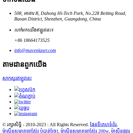
508, អាគារ B, Dahong Hi-Tech Park, No.228 Beiting Road,
Baoan District, Shenzhen, Guangdong, China
ហៅមកយើងឥឡូវនេះ៖
+86 18664173525
info@mavenlaser.com
តាមដានពួកយើង
សាកសួរឥឡូវនេះ
© រក្សាសិទ្ធិ - 2010-2023 : All Rights Reserved.
ផែនទីគេហទំព័រ
,
ម៉ាស៊ីនសម្អាតឡាស៊ែរ បំបាត់ច្រែះ
,
ម៉ាស៊ីនសម្អាតឡាស៊ែរ 200w
,
ម៉ាស៊ីនផ្សារ