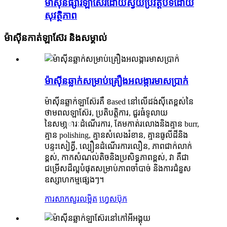
ម៉ាស៊ីនផ្សារឡាស៊ែរដោយស្វ័យប្រវត្តិបិទដោយ
សុវត្ថិភាព
ម៉ាស៊ីនកាត់ឡាស៊ែរ និងសម្គាល់
ម៉ាស៊ីនឆ្លាក់សម្រាប់គ្រឿងអលង្ការមាសប្រាក់
ម៉ាស៊ីនឆ្លាក់ឡាស៊ែរគឺ ខ
ased នៅលើដង់ស៊ីតេខ្ពស់នៃ
ថាមពលឡាស៊ែរ, ប្រតិបត្តិការ, ជួរធំទូលាយ
នៃសមា្ភារៈដំណើរការ, គែមកាត់រលោងនិងគ្មាន burr,
គ្មាន polishing, គ្មានសំលេងរំខាន, គ្មានធូលីដីនិង
បន្ទះសៀគ្វី, ល្បឿនដំណើរការលឿន, ភាពជាក់លាក់
ខ្ពស់, កាកសំណល់តិចនិងប្រសិទ្ធភាពខ្ពស់, វា គឺជា
ជម្រើសដ៏ល្អបំផុតសម្រាប់ភាពចាំបាច់ និងការជំនួស
ឧស្សាហកម្មផ្សេងៗ។
ការសាកសួរ
លម្អិត
ហ្វេសប៊ុក