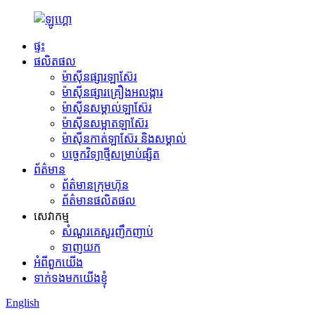
ផ្ទះ
ផលិតផល
ម៉ាស៊ីនផ្សារឡាស៊ែរ
ម៉ាស៊ីនផ្សារគ្រឿងអលង្ការ
ម៉ាស៊ីនសម្គាល់ឡាស៊ែរ
ម៉ាស៊ីនសម្អាតឡាស៊ែរ
ម៉ាស៊ីនកាត់ឡាស៊ែរ និងសម្គាល់
បច្ចេកវិទ្យាថ្មីសម្រាប់ផ្សិត
ព័ត៌មាន
ព័ត៌មានក្រុមហ៊ុន
ព័ត៌មានផលិតផល
សេវាកម្ម
សំណួរគេសួរញឹកញាប់
ទាញយក
អំពីពួកយើង
ទាក់ទងមកយើងខ្ញុំ
English