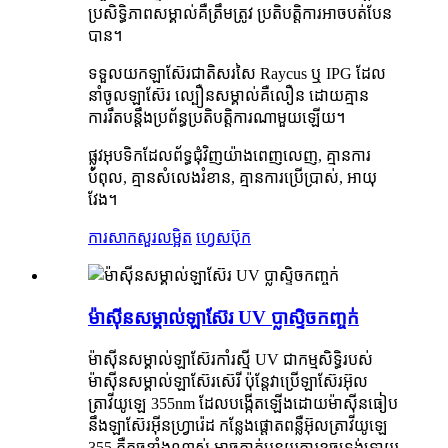
ប្រសិទ្ធិភាពសម្គាល់គឺត្រឹមត្រូវ ប្រតិបត្តិការអាចបត់បែន
បាន។
ទទួលយកឡាស៊ែរជាតិសរសៃ Raycus ឬ IPG ដែល
នាំចូលឡាស៊ែរ ល្បឿនសម្គាល់គឺលឿន ដោយគ្មាន
ការរឹតបន្តឹងប្រព័ន្ធប្រតិបត្តិការណាមួយឡើយ។
ផ្លូវអុបទិកដែលព័ទ្ធជុំវិញយ៉ាងពេញលេញ, គ្មានការ
បំពុល, គ្មានសំលេងរំខាន, គ្មានការប្រើប្រាស់, អាយុ
វែង។
ការសាកសួរ
លម្អិត
ហ្វេសប៊ុក
ម៉ាស៊ីនសម្គាល់ឡាស៊ែរ UV ប្លាស្ទិចកញ្ចក់
ម៉ាស៊ីនសម្គាល់ឡាស៊ែរកាំរស្មី UV ជាកម្មសិទ្ធិរបស់
ម៉ាស៊ីនសម្គាល់ឡាស៊ែរស៊េរី ប៉ុន្តែវាប្រើឡាស៊ែរអ៊ុល
ត្រាវីយូឡេ 355nm ដែលបង្កើតឡើងដោយម៉ាស៊ីនធៀប
នឹងឡាស៊ែរអ៊ីនហ្វ្រារ៉េដ កន្លែងផ្តោតពន្លឺអ៊ុលត្រាវីយូឡេ
355 គឺតូចខ្លាំងណាស់ អាចកាត់បន្ថយការខូចទ្រង់ទ្រាយ