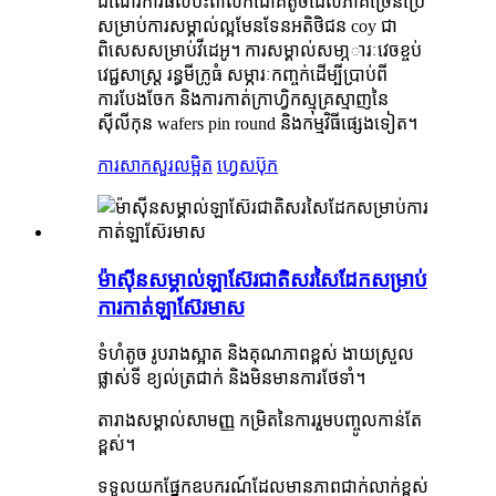
ដំណើរការផលប៉ះពាល់កំដៅគឺតូចដែលភាគច្រើនប្រើ
សម្រាប់ការសម្គាល់ល្អមែនទែនអតិថិជន coy ជា
ពិសេសសម្រាប់វីដេអូ។ ការសម្គាល់សមា្ភារៈវេចខ្ចប់
វេជ្ជសាស្រ្ដ រន្ធមីក្រូធំ សម្ភារៈកញ្ចក់ដើម្បីប្រាប់ពី
ការបែងចែក និងការកាត់ក្រាហ្វិកស្មុគ្រស្មាញនៃ
ស៊ីលីកុន wafers pin round និងកម្មវិធីផ្សេងទៀត។
ការសាកសួរ
លម្អិត
ហ្វេសប៊ុក
ម៉ាស៊ីនសម្គាល់ឡាស៊ែរជាតិសរសៃដែកសម្រាប់
ការកាត់ឡាស៊ែរមាស
ទំហំតូច រូបរាងស្អាត និងគុណភាពខ្ពស់ ងាយស្រួល
ផ្លាស់ទី ខ្យល់ត្រជាក់ និងមិនមានការថែទាំ។
តារាងសម្គាល់សាមញ្ញ កម្រិតនៃការរួមបញ្ចូលកាន់តែ
ខ្ពស់។
ទទួលយកផ្នែកឧបករណ៍ដែលមានភាពជាក់លាក់ខ្ពស់